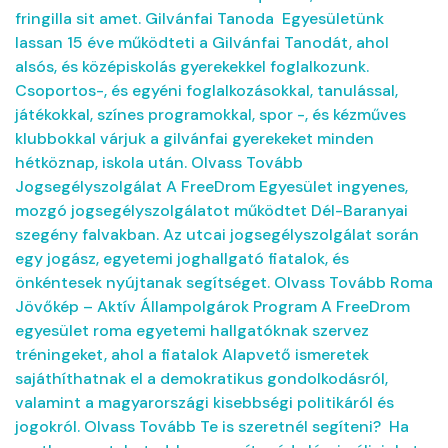
fringilla sit amet. Gilvánfai Tanoda Egyesületünk
lassan 15 éve működteti a Gilvánfai Tanodát, ahol
alsós, és középiskolás gyerekekkel foglalkozunk.
Csoportos-, és egyéni foglalkozásokkal, tanulással,
játékokkal, színes programokkal, spor -, és kézműves
klubbokkal várjuk a gilvánfai gyerekeket minden
hétköznap, iskola után. Olvass Tovább
Jogsegélyszolgálat A FreeDrom Egyesület ingyenes,
mozgó jogsegélyszolgálatot működtet Dél-Baranyai
szegény falvakban. Az utcai jogsegélyszolgálat során
egy jogász, egyetemi joghallgató fiatalok, és
önkéntesek nyújtanak segítséget. Olvass Tovább Roma
Jövőkép – Aktív Állampolgárok Program A FreeDrom
egyesület roma egyetemi hallgatóknak szervez
tréningeket, ahol a fiatalok Alapvető ismeretek
sajáthíthatnak el a demokratikus gondolkodásról,
valamint a magyarországi kisebbségi politikáról és
jogokról. Olvass Tovább Te is szeretnél segíteni? Ha