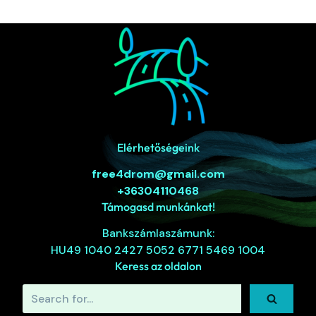
Elérhetőségeink
free4drom@gmail.com
+36304110468
Támogasd munkánkat!
Bankszámlaszámunk:
HU49 1040 2427 5052 6771 5469 1004
Keress az oldalon