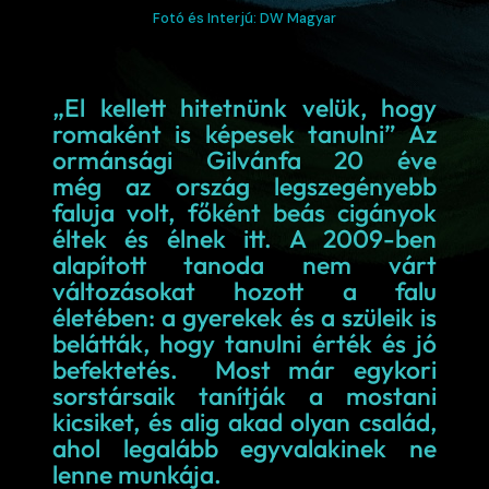
Fotó és Interjú: DW Magyar
„El kellett hitetnünk velük, hogy
romaként is képesek tanulni” Az
ormánsági Gilvánfa 20 éve
még az ország legszegényebb
faluja volt, főként beás cigányok
éltek és élnek itt. A 2009-ben
alapított tanoda nem várt
változásokat hozott a falu
életében: a gyerekek és a szüleik is
belátták, hogy tanulni érték és jó
befektetés. Most már egykori
sorstársaik tanítják a mostani
kicsiket, és alig akad olyan család,
ahol legalább egyvalakinek ne
lenne munkája.