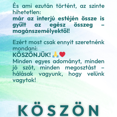
És ami ezután történt, az szinte
hihetetlen:
már az interjú estéjén össze is
gyűlt az egész összeg –
magánszemélyektől!
Ezért most csak ennyit szeretnénk
mondani:
KÖSZÖNJÜK!
Minden egyes adományt, minden
jó szót, minden megosztást –
hálásak vagyunk, hogy velünk
vagytok!
K Ö S Z Ö N