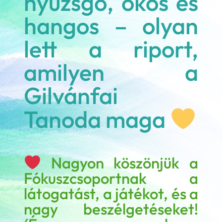
nyüzsgő, okos és
hangos – olyan
lett a riport,
amilyen a
Gilvánfai
Tanoda maga
Nagyon köszönjük a
Fókuszcsoportnak a
látogatást, a játékot, és a
nagy beszélgetéseket!