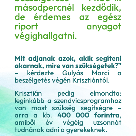
másodpercnél kezdődik,
de érdemes az egész
riport anyagot
végighallgatni.
Mit adjanak azok, akik segíteni
akarnak, mire van szükségetek?”
– kérdezte Gulyás Marci a
beszélgetés végén Krisztiántól.
Krisztián pedig elmondta:
leginkább a szendvicsprogramhoz
van most szükség segítségre –
arra a kb.
400 000 forintra
,
amiből év végéig uzsonnát
tudnának adni a gyerekeknek.