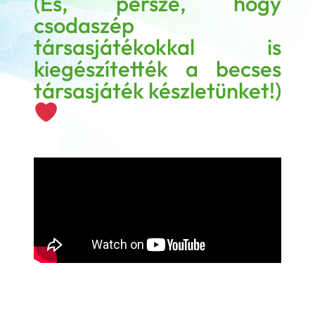
(És, persze, hogy
csodaszép
társasjátékokkal is
kiegészítették a becses
társasjáték készletünket!)