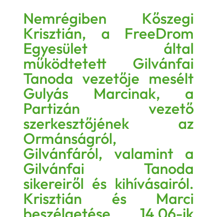
Nemrégiben Kőszegi
Krisztián, a FreeDrom
Egyesület által
működtetett Gilvánfai
Tanoda vezetője mesélt
Gulyás Marcinak, a
Partizán vezető
szerkesztőjének az
Ormánságról,
Gilvánfáról, valamint a
Gilvánfai Tanoda
sikereiről és kihívásairól.
Krisztián és Marci
beszélgetése 14.06-ik